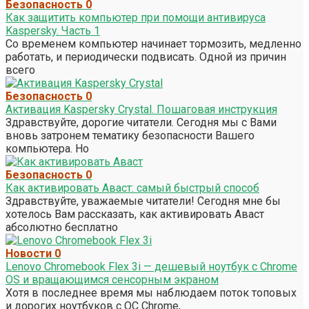
Безопасность
0
Как защитить компьютер при помощи антивируса
Kaspersky. Часть 1
Со временем компьютер начинает тормозить, медленно
работать, и периодически подвисать. Одной из причин
всего
Безопасность
0
Активация Kaspersky Crystal. Пошаговая инструкция
Здравствуйте, дорогие читатели. Сегодня мы с Вами
вновь затронем тематику безопасности Вашего
компьютера. Но
Безопасность
0
Как активировать Аваст: самый быстрый способ
Здравствуйте, уважаемые читатели! Сегодня мне бы
хотелось Вам рассказать, как активировать Аваст
абсолютно бесплатно
Новости
0
Lenovo Chromebook Flex 3i — дешевый ноутбук с Chrome
OS и вращающимся сенсорным экраном
Хотя в последнее время мы наблюдаем поток топовых
и дорогих ноутбуков с ОС Chrome,